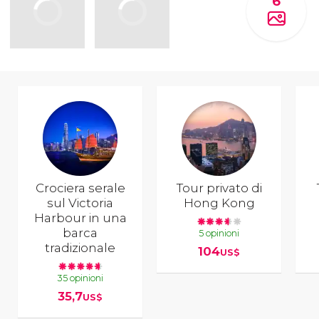
6
Crociera serale
Tour privato di
sul Victoria
Hong Kong
Harbour in una
barca
5 opinioni
tradizionale
104
US$
35 opinioni
35,7
US$