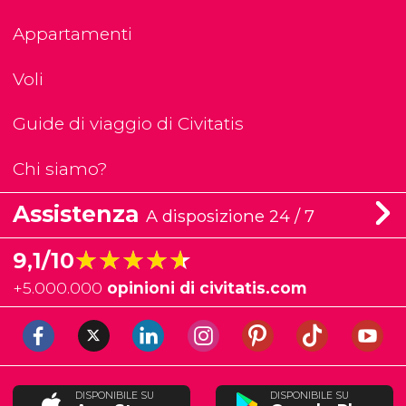
Appartamenti
Voli
Guide di viaggio di Civitatis
Chi siamo?
Assistenza
A disposizione 24 / 7
★★★★★
★★★★★
9,1/10
+
5.000.000
opinioni di civitatis.com
DISPONIBILE SU
DISPONIBILE SU