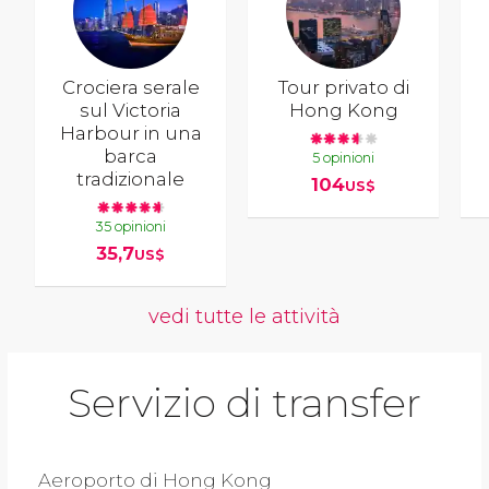
Crociera serale
Tour privato di
sul Victoria
Hong Kong
Harbour in una
barca
5 opinioni
tradizionale
104
US$
35 opinioni
35,7
US$
vedi tutte le attività
Servizio di transfer
Aeroporto di Hong Kong