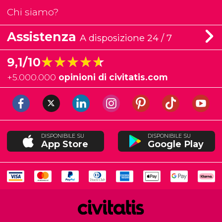
Chi siamo?
Assistenza
A disposizione 24 / 7
★★★★★
★★★★★
9,1/10
+
5.000.000
opinioni di civitatis.com
DISPONIBILE SU
DISPONIBILE SU
App Store
Google Play