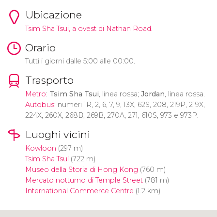
Ubicazione
Tsim Sha Tsui, a ovest di Nathan Road.
Orario
Tutti i giorni dalle 5:00 alle 00:00.
Trasporto
Metro
:
Tsim Sha Tsui
, linea rossa;
Jordan
, linea rossa.
Autobus
: numeri 1R, 2, 6, 7, 9, 13X, 62S, 208, 219P, 219X,
224X, 260X, 268B, 269B, 270A, 271, 610S, 973 e 973P.
Luoghi vicini
Kowloon
(297 m)
Tsim Sha Tsui
(722 m)
Museo della Storia di Hong Kong
(760 m)
Mercato notturno di Temple Street
(781 m)
International Commerce Centre
(1.2 km)