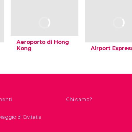
Aeroporto di Hong
Kong
Airport Expres
menti
Chi siamo?
iaggio di Civitatis