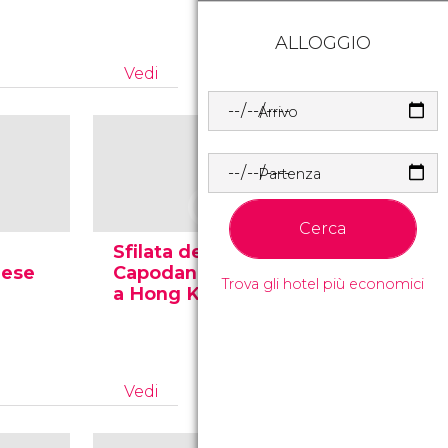
ALLOGGIO
Vedi
Arrivo
Partenza
Cerca
Sfilata del
Sfilata d
nese
Capodanno cinese
Capodan
Trova gli hotel più economici
a Hong Kong
a Hong 
Vedi