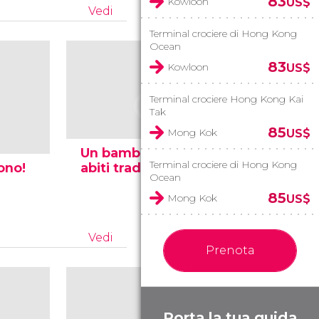
83
Kowloon
US$
Vedi
Terminal crociere di Hong Kong
Ocean
83
Kowloon
US$
Terminal crociere Hong Kong Kai
Tak
85
Mong Kok
US$
Un bambino con
Una bam
Terminal crociere di Hong Kong
ono!
abiti tradizionali
dice cia
Ocean
85
Mong Kok
US$
Vedi
Prenota
Porta la tua guida