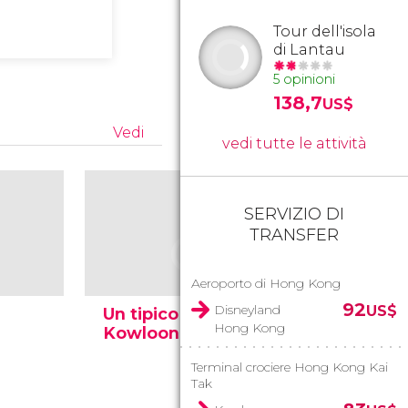
Tour dell'isola
di Lantau
5 opinioni
138,7
US$
Vedi
vedi tutte le attività
SERVIZIO DI
TRANSFER
Aeroporto di Hong Kong
92
Disneyland
US$
Un tipico edificio di
Gli edific
Hong Kong
Kowloon
Kowloo
Terminal crociere Hong Kong Kai
Tak