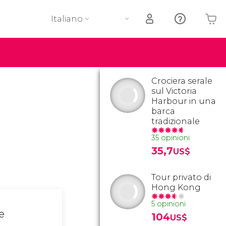
Italiano
Il tuo carrello è vuoto
Crociera serale
sul Victoria
Harbour in una
barca
tradizionale
35 opinioni
35,7
US$
Tour privato di
Hong Kong
5 opinioni
le
104
US$