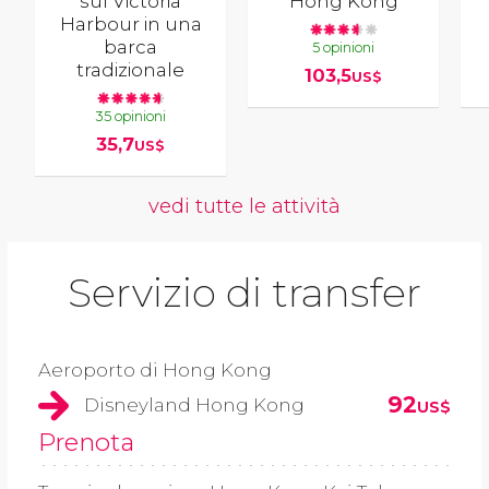
sul Victoria
Hong Kong
Harbour in una
barca
5 opinioni
tradizionale
103,5
US$
35 opinioni
35,7
US$
vedi tutte le attività
Servizio di transfer
Aeroporto di Hong Kong
92
Disneyland Hong Kong
US$
Prenota