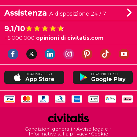
Assistenza
A disposizione 24 / 7
★★★★★
★★★★★
9,1/10
+
5.000.000
opinioni di civitatis.com
DISPONIBILE SU
DISPONIBILE SU
App Store
Google Play
Condizioni generali
Avviso legale
Informativa sulla privacy
Cookie