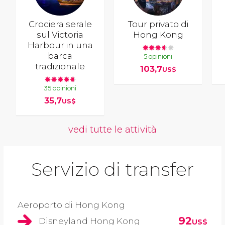
Crociera serale
Tour privato di
sul Victoria
Hong Kong
Harbour in una
barca
5 opinioni
tradizionale
103,7
US$
35 opinioni
35,7
US$
vedi tutte le attività
Servizio di transfer
Aeroporto di Hong Kong
92
Disneyland Hong Kong
US$