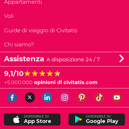
Appartamenti
Voli
Guide di viaggio di Civitatis
Chi siamo?
Assistenza
A disposizione 24 / 7
★★★★★
★★★★★
9,1/10
+
5.000.000
opinioni di civitatis.com
DISPONIBILE SU
DISPONIBILE SU
App Store
Google Play