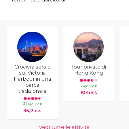
Crociera serale
Tour privato di
sul Victoria
Hong Kong
Harbour in una
barca
5 opinioni
tradizionale
104
US$
35 opinioni
35,7
US$
vedi tutte le attività